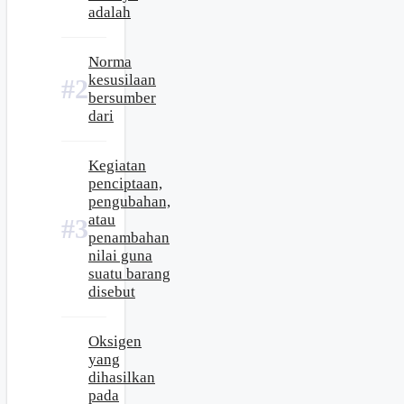
adalah
Norma
kesusilaan
bersumber
dari
Kegiatan
penciptaan,
pengubahan,
atau
penambahan
nilai guna
suatu barang
disebut
Oksigen
yang
dihasilkan
pada