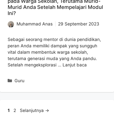
pada Warga Sekolah, Terutama Murid-
Murid Anda Setelah Mempelajari Modul
Ini?
Muhammad Anas
29 September 2023
Sebagai seorang mentor di dunia pendidikan,
peran Anda memiliki dampak yang sungguh
vital dalam membentuk warga sekolah,
terutama generasi muda yang Anda pandu.
Setelah mengeksplorasi …
Lanjut baca
Kategori
Guru
Halaman
Halaman
1
2
Selanjutnya
→