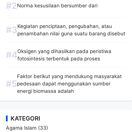
Norma kesusilaan bersumber dari
Kegiatan penciptaan, pengubahan, atau
penambahan nilai guna suatu barang disebut
Oksigen yang dihasilkan pada peristiwa
fotosintesis terbentuk pada proses
Faktor berikut yang mendukung masyarakat
pedesaan dapat menggunakan sumber
energi biomassa adalah
KATEGORI
Agama Islam
(33)