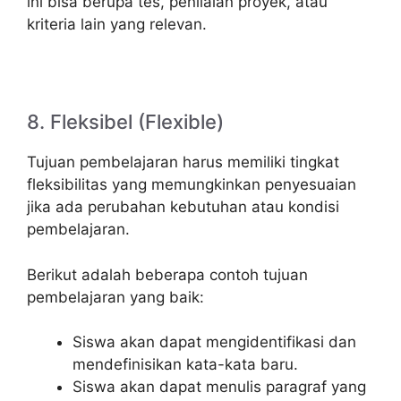
ini bisa berupa tes, penilaian proyek, atau
kriteria lain yang relevan.
8. Fleksibel (Flexible)
Tujuan pembelajaran harus memiliki tingkat
fleksibilitas yang memungkinkan penyesuaian
jika ada perubahan kebutuhan atau kondisi
pembelajaran.
Berikut adalah beberapa contoh tujuan
pembelajaran yang baik:
Siswa akan dapat mengidentifikasi dan
mendefinisikan kata-kata baru.
Siswa akan dapat menulis paragraf yang