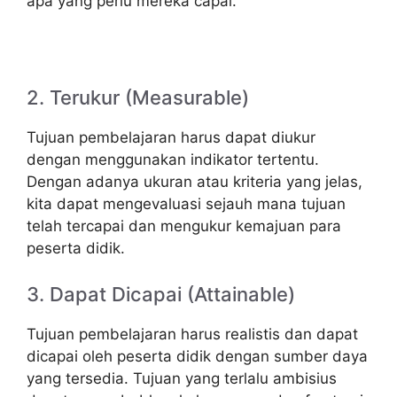
apa yang perlu mereka capai.
2. Terukur (Measurable)
Tujuan pembelajaran harus dapat diukur
dengan menggunakan indikator tertentu.
Dengan adanya ukuran atau kriteria yang jelas,
kita dapat mengevaluasi sejauh mana tujuan
telah tercapai dan mengukur kemajuan para
peserta didik.
3. Dapat Dicapai (Attainable)
Tujuan pembelajaran harus realistis dan dapat
dicapai oleh peserta didik dengan sumber daya
yang tersedia. Tujuan yang terlalu ambisius