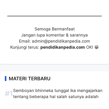
Semoga Bermanfaat
Jangan lupa komentar & sarannya
Email: admin@pendidikanpedia.com
Kunjungi terus:
pendidikanpedia.com
OK! 😁
MATERI TERBARU
Semboyan bhinneka tunggal ika mengajarkan
tentang beberapa hal salah satunya adalah