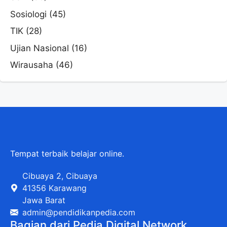
Sosiologi
(45)
TIK
(28)
Ujian Nasional
(16)
Wirausaha
(46)
Tempat terbaik belajar online.
Cibuaya 2, Cibuaya
41356 Karawang
Jawa Barat
admin@pendidikanpedia.com
Bagian dari Pedia Digital Network