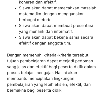
koheren dan efektif.
Siswa akan dapat memecahkan masalah
matematika dengan menggunakan
berbagai metode.
Siswa akan dapat membuat presentasi
yang menarik dan informatif.
Siswa akan dapat bekerja sama secara
efektif dengan anggota tim.
Dengan memenuhi kriteria-kriteria tersebut,
tujuan pembelajaran dapat menjadi pedoman
yang jelas dan efektif bagi peserta didik dalam
proses belajar-mengajar. Hal ini akan
membantu menciptakan lingkungan
pembelajaran yang lebih efisien, efektif, dan
bermakna bagi peserta didik.