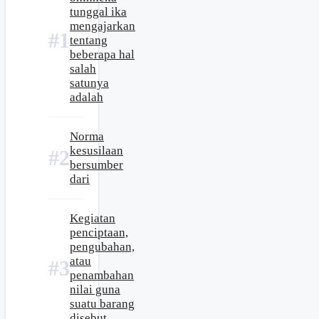
tunggal ika
mengajarkan
tentang
beberapa hal
salah
satunya
adalah
Norma
kesusilaan
bersumber
dari
Kegiatan
penciptaan,
pengubahan,
atau
penambahan
nilai guna
suatu barang
disebut