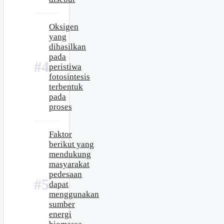
Oksigen
yang
dihasilkan
pada
peristiwa
fotosintesis
terbentuk
pada
proses
Faktor
berikut yang
mendukung
masyarakat
pedesaan
dapat
menggunakan
sumber
energi