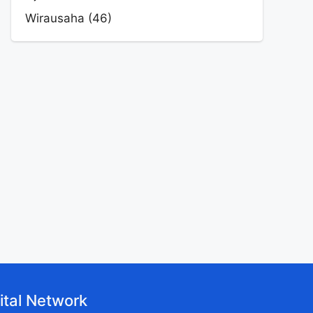
Wirausaha
(46)
ital Network