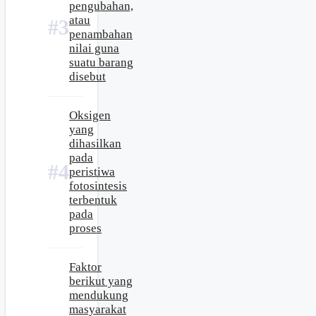
pengubahan,
atau
penambahan
nilai guna
suatu barang
disebut
Oksigen
yang
dihasilkan
pada
peristiwa
fotosintesis
terbentuk
pada
proses
Faktor
berikut yang
mendukung
masyarakat