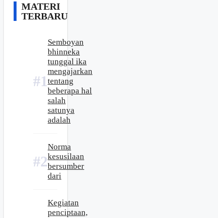
MATERI
TERBARU
Semboyan
bhinneka
tunggal ika
mengajarkan
tentang
beberapa hal
salah
satunya
adalah
Norma
kesusilaan
bersumber
dari
Kegiatan
penciptaan,