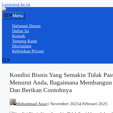
Langsung ke isi
Menu
Halaman Depan
Daftar Isi
Kontak
Tentang Kami
Disclaimer
Kebijakan Privasi
Kondisi Bisnis Yang Semakin Tidak Pas
Menurut Anda, Bagaimana Membangun K
Dan Berikan Contohnya
Muhammad Anas
1 November 2025
4 Februari 2025