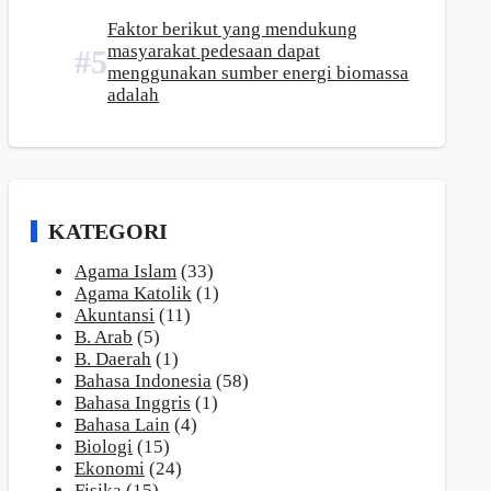
Faktor berikut yang mendukung
masyarakat pedesaan dapat
menggunakan sumber energi biomassa
adalah
KATEGORI
Agama Islam
(33)
Agama Katolik
(1)
Akuntansi
(11)
B. Arab
(5)
B. Daerah
(1)
Bahasa Indonesia
(58)
Bahasa Inggris
(1)
Bahasa Lain
(4)
Biologi
(15)
Ekonomi
(24)
Fisika
(15)