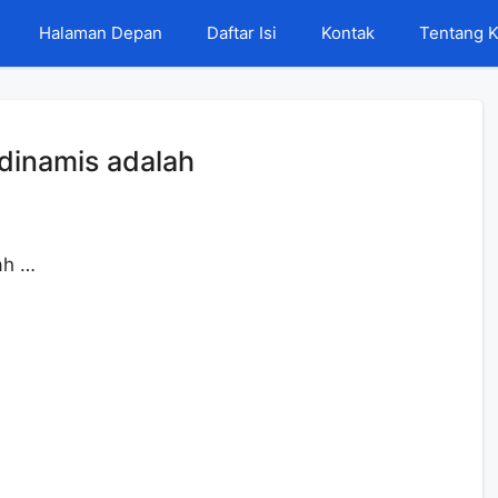
Halaman Depan
Daftar Isi
Kontak
Tentang 
 dinamis adalah
ah …