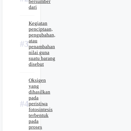
bersumber
dari
Kegiatan
penciptaan,
pengubahan,
atau
penambahan
nilai guna
suatu barang
disebut
Oksigen
yang
dihasilkan
pada
peristiwa
fotosintesis
terbentuk
pada
proses