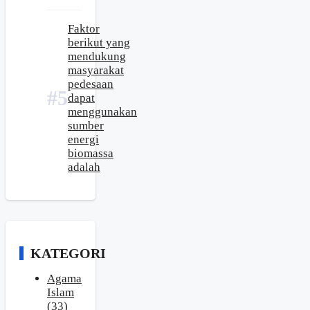
Faktor
berikut yang
mendukung
masyarakat
pedesaan
dapat
menggunakan
sumber
energi
biomassa
adalah
KATEGORI
Agama
Islam
(33)