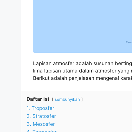
Lapisan atmosfer adalah susunan bertingk
lima lapisan utama dalam atmosfer yang 
Berikut adalah penjelasan mengenai karak
Daftar isi
sembunyikan
1. Troposfer
2. Stratosfer
3. Mesosfer
4. Termosfer