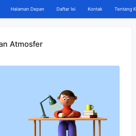
Halaman Depan
Daftar Isi
Kontak
Tentang 
san Atmosfer