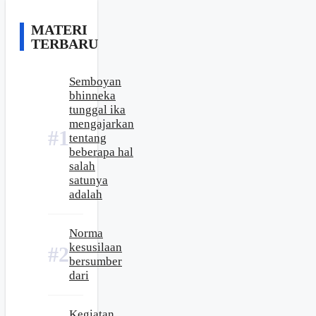
MATERI
TERBARU
Semboyan
bhinneka
tunggal ika
mengajarkan
tentang
beberapa hal
salah
satunya
adalah
Norma
kesusilaan
bersumber
dari
Kegiatan