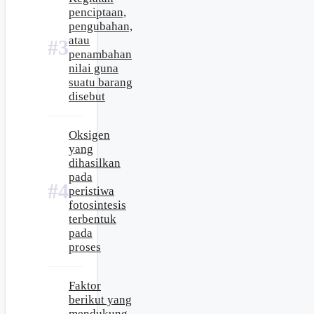
penciptaan,
pengubahan,
atau
penambahan
nilai guna
suatu barang
disebut
Oksigen
yang
dihasilkan
pada
peristiwa
fotosintesis
terbentuk
pada
proses
Faktor
berikut yang
mendukung