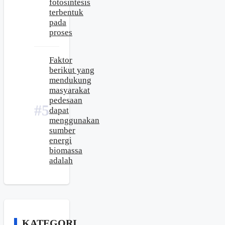
fotosintesis
terbentuk
pada
proses
Faktor
berikut yang
mendukung
masyarakat
pedesaan
dapat
menggunakan
sumber
energi
biomassa
adalah
KATEGORI