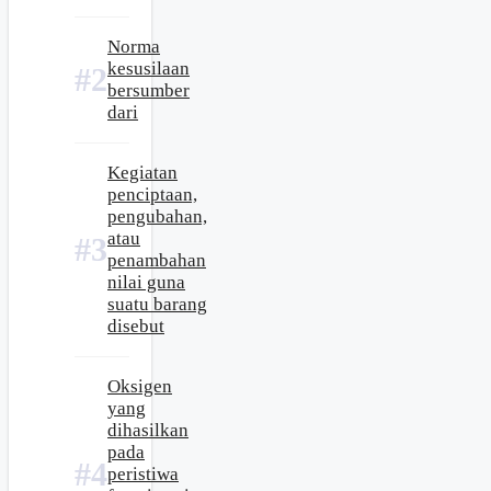
Norma
kesusilaan
bersumber
dari
Kegiatan
penciptaan,
pengubahan,
atau
penambahan
nilai guna
suatu barang
disebut
Oksigen
yang
dihasilkan
pada
peristiwa