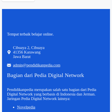
Tempat terbaik belajar online.
Cibuaya 2, Cibuaya
41356 Karawang
Jawa Barat
admin@pendidikanpedia.com
Bagian dari Pedia Digital Network
Pendidikanpedia merupakan salah satu bagian dari Pedia
Digital Network yang berbasis di Indonesia dan Jerman.
Jaringan Pedia Digital Network lainnya:
Novelpedia