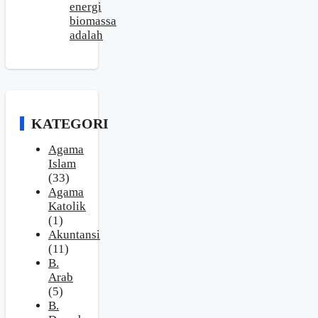
energi
biomassa
adalah
KATEGORI
Agama
Islam
(33)
Agama
Katolik
(1)
Akuntansi
(11)
B.
Arab
(5)
B.