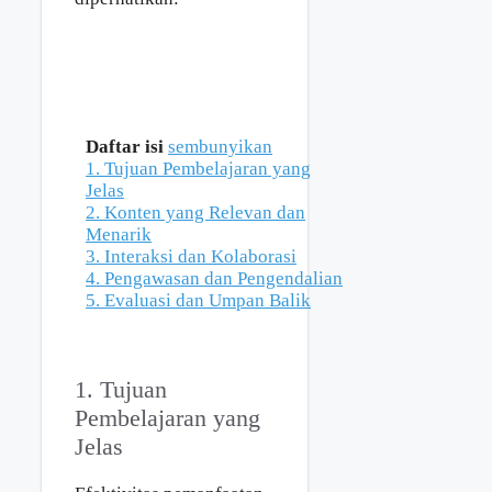
Daftar isi
sembunyikan
1. Tujuan Pembelajaran yang
Jelas
2. Konten yang Relevan dan
Menarik
3. Interaksi dan Kolaborasi
4. Pengawasan dan Pengendalian
5. Evaluasi dan Umpan Balik
1. Tujuan
Pembelajaran yang
Jelas