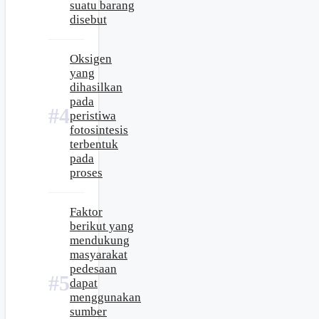
suatu barang
disebut
Oksigen
yang
dihasilkan
pada
peristiwa
fotosintesis
terbentuk
pada
proses
Faktor
berikut yang
mendukung
masyarakat
pedesaan
dapat
menggunakan
sumber