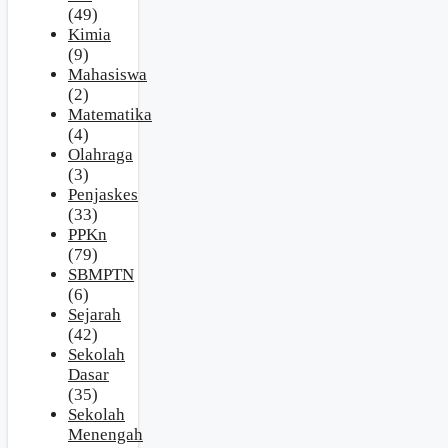
(49)
Kimia
(9)
Mahasiswa
(2)
Matematika
(4)
Olahraga
(3)
Penjaskes
(33)
PPKn
(79)
SBMPTN
(6)
Sejarah
(42)
Sekolah
Dasar
(35)
Sekolah
Menengah