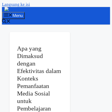
Langsung ke isi
Menu
Apa yang
Dimaksud
dengan
Efektivitas dalam
Konteks
Pemanfaatan
Media Sosial
untuk
Pembelajaran