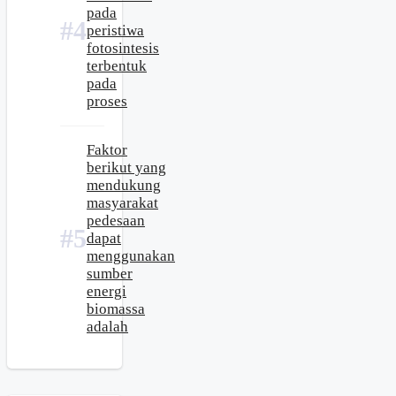
pada
peristiwa
fotosintesis
terbentuk
pada
proses
Faktor
berikut yang
mendukung
masyarakat
pedesaan
dapat
menggunakan
sumber
energi
biomassa
adalah