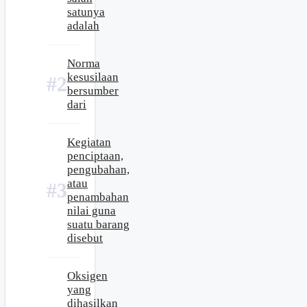
satunya
adalah
Norma
kesusilaan
bersumber
dari
Kegiatan
penciptaan,
pengubahan,
atau
penambahan
nilai guna
suatu barang
disebut
Oksigen
yang
dihasilkan