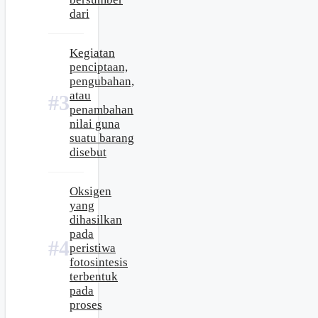
dari
Kegiatan
penciptaan,
pengubahan,
atau
penambahan
nilai guna
suatu barang
disebut
Oksigen
yang
dihasilkan
pada
peristiwa
fotosintesis
terbentuk
pada
proses